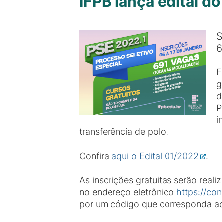
IFPB lança edital d
S
6
F
g
d
P
i
transferência de polo.
Confira
aqui o Edital 01/2022
.
As inscrições gratuitas serão real
no endereço eletrônico
https://con
por um código que corresponda ao