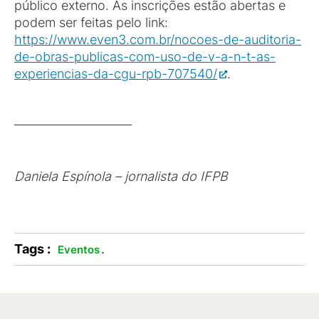
público externo. As inscrições estão abertas e
podem ser feitas pelo link:
https://www.even3.com.br/nocoes-de-auditoria-
de-obras-publicas-com-uso-de-v-a-n-t-as-
experiencias-da-cgu-rpb-707540/
.
Daniela Espínola – jornalista do IFPB
Tags :
.
Eventos