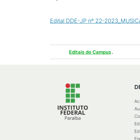
Edital DDE-JP nº 22-2023_MUSICA
200
KB
)
Tags :
.
Editais do Campus
D
Ac
Au
Co
Ed
Ed
Eg