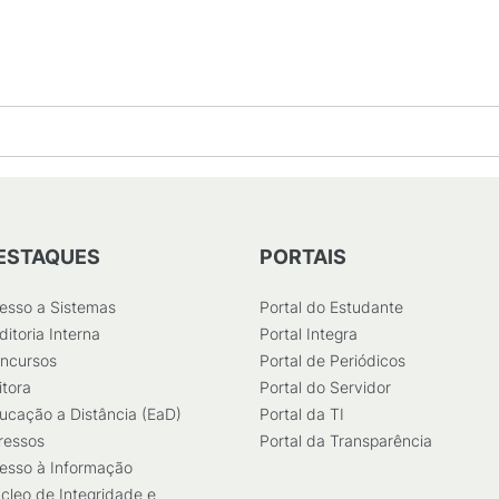
DF
/
48
KB
)
ESTAQUES
PORTAIS
esso a Sistemas
Portal do Estudante
ditoria Interna
Portal Integra
ncursos
Portal de Periódicos
itora
Portal do Servidor
ucação a Distância (EaD)
Portal da TI
ressos
Portal da Transparência
esso à Informação
cleo de Integridade e