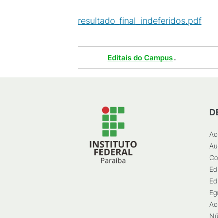
resultado_final_indeferidos.pdf
(
P
Tags :
.
Editais do Campus
D
Ac
Au
Co
Ed
Ed
Eg
Ac
Nú