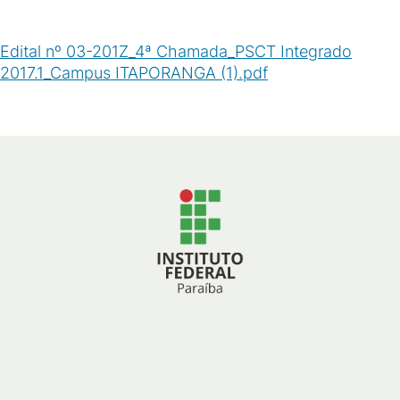
Edital nº 03-201Z_4ª Chamada_PSCT Integrado
2017.1_Campus ITAPORANGA (1).pdf
(
PDF
/
737
KB
)