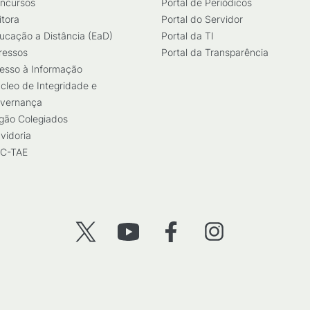
ncursos
Portal de Periódicos
itora
Portal do Servidor
ucação a Distância (EaD)
Portal da TI
ressos
Portal da Transparência
esso à Informação
cleo de Integridade e
vernança
gão Colegiados
vidoria
C-TAE