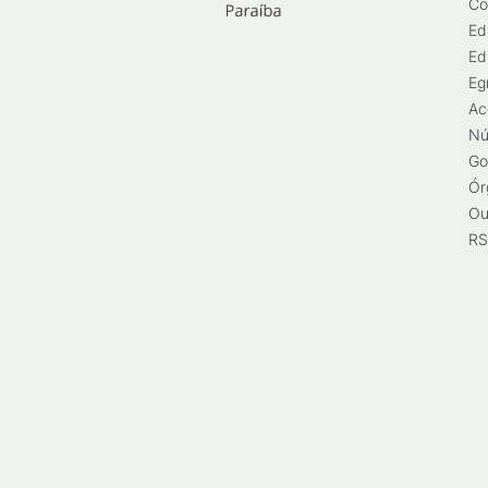
Co
Ed
Ed
Eg
Ac
Nú
Go
Ór
Ou
RS