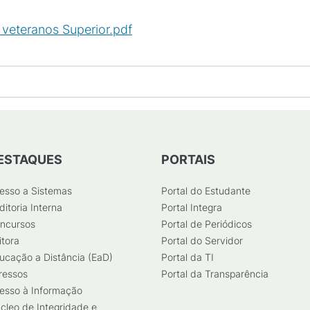
e veteranos Superior.pdf
(
PDF
/
169
KB
)
ESTAQUES
PORTAIS
esso a Sistemas
Portal do Estudante
ditoria Interna
Portal Integra
ncursos
Portal de Periódicos
itora
Portal do Servidor
ucação a Distância (EaD)
Portal da TI
ressos
Portal da Transparência
esso à Informação
cleo de Integridade e