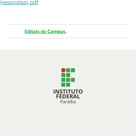
(respostas).pdf
(
PDF
/
99
KB
)
Tags :
.
Editais do Campus