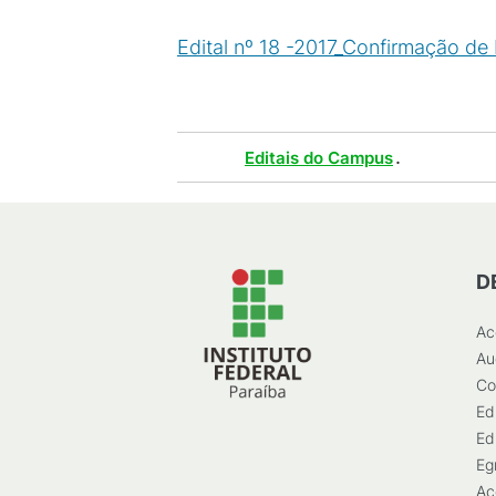
Edital nº 18 -2017_Confirmação 
929
KB
)
Tags :
.
Editais do Campus
D
Ac
Au
Co
Ed
Ed
Eg
Ac