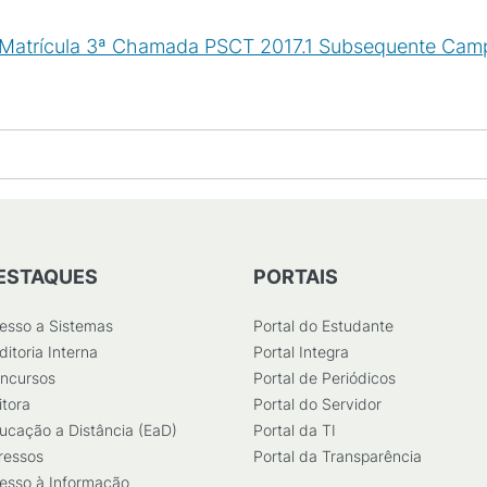
de Matrícula 3ª Chamada PSCT 2017.1 Subsequente Ca
ESTAQUES
PORTAIS
esso a Sistemas
Portal do Estudante
ditoria Interna
Portal Integra
ncursos
Portal de Periódicos
itora
Portal do Servidor
ucação a Distância (EaD)
Portal da TI
ressos
Portal da Transparência
esso à Informação