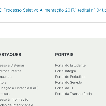
O Processo Seletivo Alimentação 2017.1 (edital nº 04).
ESTAQUES
PORTAIS
esso a Sistemas
Portal do Estudante
ditoria Interna
Portal Integra
ncursos
Portal de Periódicos
itora
Portal do Servidor
ucação a Distância (EaD)
Portal da TI
ressos
Portal da Transparência
esso à Informação
cleo de Integridade e