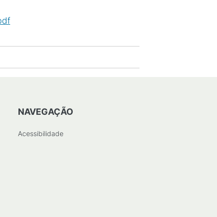
pdf
(
PDF
/
152
KB
)
NAVEGAÇÃO
Acessibilidade