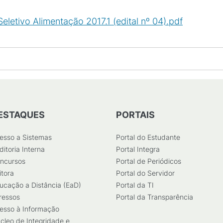
eletivo Alimentação 2017.1 (edital nº 04).pdf
(
PDF
/
37
ESTAQUES
PORTAIS
esso a Sistemas
Portal do Estudante
ditoria Interna
Portal Integra
ncursos
Portal de Periódicos
itora
Portal do Servidor
ucação a Distância (EaD)
Portal da TI
ressos
Portal da Transparência
esso à Informação
cleo de Integridade e