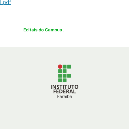
I.pdf
(
PDF
/
316
KB
)
Tags :
.
Editais do Campus