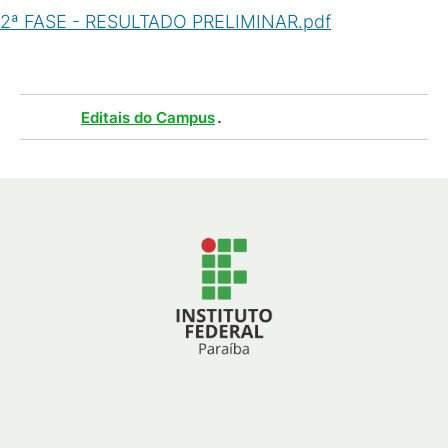
2ª FASE - RESULTADO PRELIMINAR.pdf
(
PDF
/
313
KB
)
Tags :
.
Editais do Campus