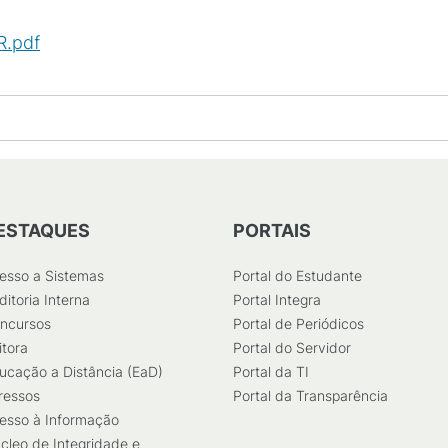
R.pdf
(
PDF
/
314
KB
)
ESTAQUES
PORTAIS
esso a Sistemas
Portal do Estudante
ditoria Interna
Portal Integra
ncursos
Portal de Periódicos
itora
Portal do Servidor
ucação a Distância (EaD)
Portal da TI
ressos
Portal da Transparência
esso à Informação
cleo de Integridade e