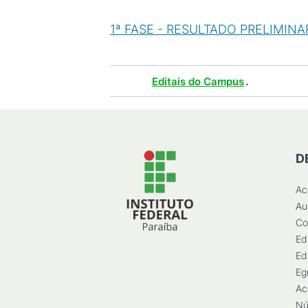
1ª FASE - RESULTADO PRELIMINA
Tags :
.
Editais do Campus
D
Ac
Au
Co
Ed
Ed
Eg
Ac
Nú