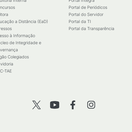
ditoria Interna
Portal Integra
ncursos
Portal de Periódicos
itora
Portal do Servidor
ucação a Distância (EaD)
Portal da TI
ressos
Portal da Transparência
esso à Informação
cleo de Integridade e
vernança
gão Colegiados
vidoria
C-TAE