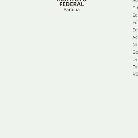
Au
Co
Ed
Ed
Eg
Ac
Nú
Go
Ór
Ou
RS