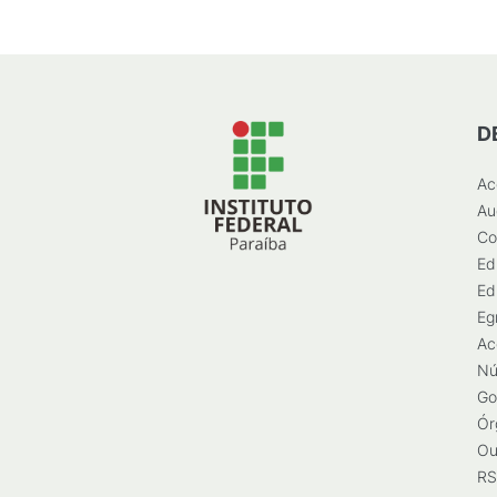
D
Ac
Au
Co
Ed
Ed
Eg
Ac
Nú
Go
Ór
Ou
RS