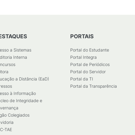
ESTAQUES
PORTAIS
esso a Sistemas
Portal do Estudante
ditoria Interna
Portal Integra
ncursos
Portal de Periódicos
itora
Portal do Servidor
ucação a Distância (EaD)
Portal da TI
ressos
Portal da Transparência
esso à Informação
cleo de Integridade e
vernança
gão Colegiados
vidoria
C-TAE