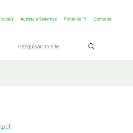
cursos
Acesso a Sistemas
Portal da TI
Contatos
.pdf
(
PDF
/
158
KB
)