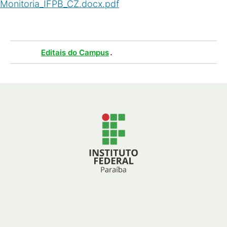
Monitoria_IFPB_CZ.docx.pdf
(
PDF
/
129
KB
)
Tags :
.
Editais do Campus