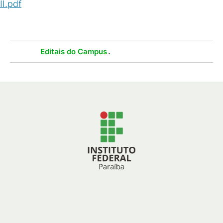
II.pdf
(
PDF
/
311
KB
)
Tags :
.
Editais do Campus