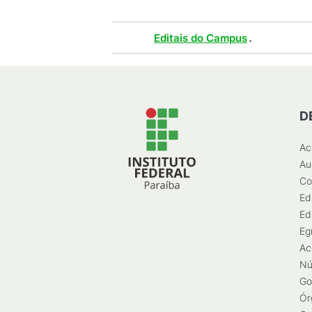
Tags :
.
Editais do Campus
D
Ac
Au
Co
Ed
Ed
Eg
Ac
Nú
Go
Ór