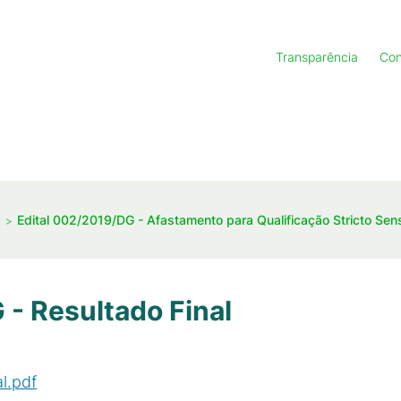
Transparência
Con
9
Edital 002/2019/DG - Afastamento para Qualificação Stricto Sen
 - Resultado Final
l.pdf
(
PDF
/
398
KB
)