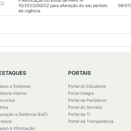
II Retificação do Edital de PAPE Nº
/CZ
10/2023/DG/CZ para alteração do seu período
08/07/
de vigência
ESTAQUES
PORTAIS
esso a Sistemas
Portal do Estudante
ditoria Interna
Portal Integra
ncursos
Portal de Periódicos
itora
Portal do Servidor
ucação a Distância (EaD)
Portal da TI
ressos
Portal da Transparência
esso à Informação