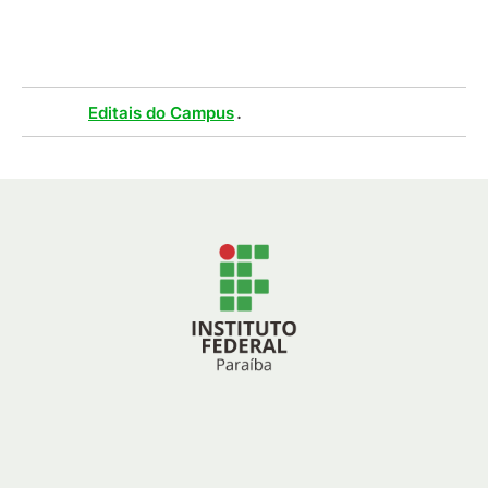
(
PDF
/
248
KB
)
Tags :
.
Editais do Campus