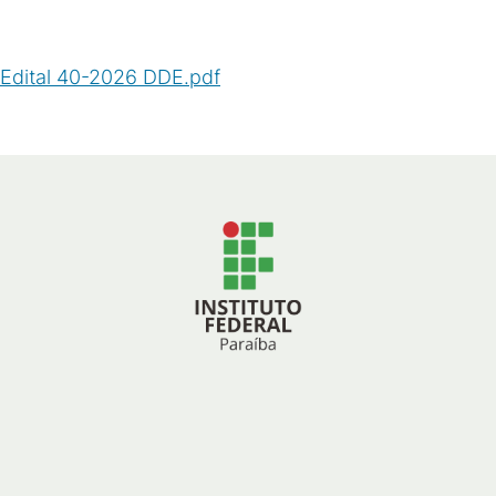
Edital 40-2026 DDE.pdf
(
PDF
/
65
KB
)