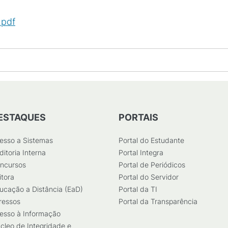
.pdf
(
PDF
/
64
KB
)
ESTAQUES
PORTAIS
esso a Sistemas
Portal do Estudante
ditoria Interna
Portal Integra
ncursos
Portal de Periódicos
itora
Portal do Servidor
ucação a Distância (EaD)
Portal da TI
ressos
Portal da Transparência
esso à Informação
cleo de Integridade e