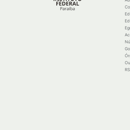
Co
Ed
Ed
Eg
Ac
Nú
Go
Ór
Ou
RS