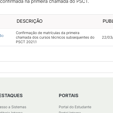
a confirmada na primeira chamada do PSCT.
DESCRIÇÃO
PUB
Confirmação de matrículas da primeira
ão
chamada dos cursos técnicos subsequentes do
22/03/
PSCT 2021.1
ESTAQUES
PORTAIS
esso a Sistemas
Portal do Estudante
ditoria Interna
Portal Integra