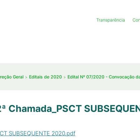
Transparência
Con
ireção Geral
Editais de 2020
Edital Nº 07/2020 - Convocação 
0_2ª Chamada_PSCT SUBSEQUE
PSCT SUBSEQUENTE 2020.pdf
(
PDF
/
696
KB
)