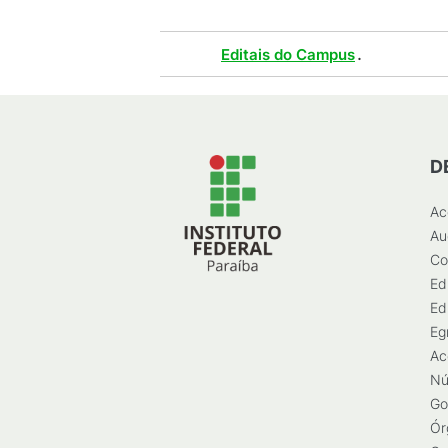
Tags :
.
Editais do Campus
D
Ac
Au
Co
Ed
Ed
Eg
Ac
Nú
Go
Ór