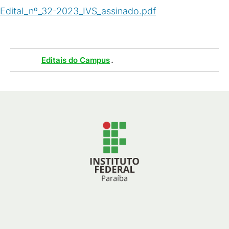
Edital_nº_32-2023_IVS_assinado.pdf
(
PDF
/
1
MB
)
Tags :
.
Editais do Campus