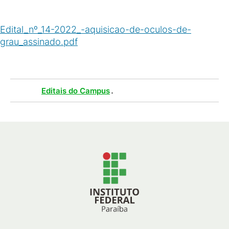
Edital_nº_14-2022_-aquisicao-de-oculos-de-
grau_assinado.pdf
(
PDF
/
413
KB
)
Tags :
.
Editais do Campus