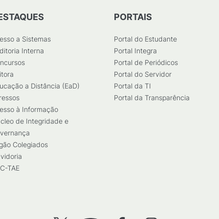
ESTAQUES
PORTAIS
esso a Sistemas
Portal do Estudante
ditoria Interna
Portal Integra
ncursos
Portal de Periódicos
itora
Portal do Servidor
ucação a Distância (EaD)
Portal da TI
ressos
Portal da Transparência
esso à Informação
cleo de Integridade e
vernança
gão Colegiados
vidoria
C-TAE