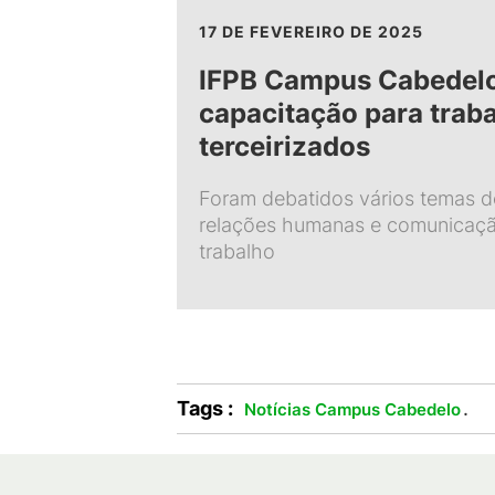
17 DE FEVEREIRO DE 2025
IFPB Campus Cabedel
capacitação para trab
terceirizados
Foram debatidos vários temas de
relações humanas e comunicaçã
trabalho
Tags :
.
Notícias Campus Cabedelo