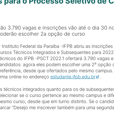
s para o Processo Seletivo de 
ão 3.790 vagas e inscrições vão até o dia 30 
oderão escolher 2a opção de curso
 Instituto Federal da Paraíba -IFPB abriu as inscriçõe
ursos Técnicos Integrados e Subsequentes para 2022.
écnicos do IFPB -PSCT 2022.1 ofertará 3.790 vagas 
a
andidatos: agora eles podem escolher uma 2
opção d
referência, desde que ofertados pelo mesmo campus. A
rma online no endereço
estudante.ifpb.edu.br
.
os técnicos integrados quanto para os de subsequent
 selecionar se o curso pertence ao mesmo campus e dif
esmo curso, desde que em turno distinto. Se o candid
marcar “Desejo me inscrever também para uma segunda