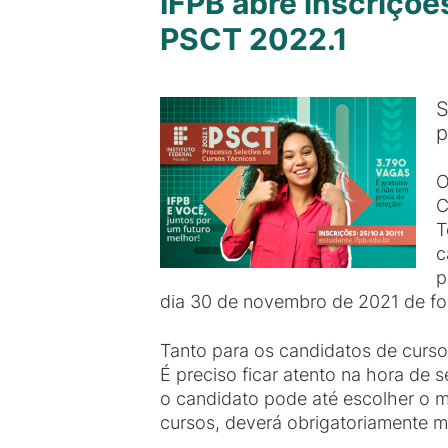
IFPB abre inscriçõe
PSCT 2022.1
S
p
O
C
T
c
p
dia 30 de novembro de 2021 de fo
Tanto para os candidatos de curs
É preciso ficar atento na hora de
o candidato pode até escolher o m
cursos, deverá obrigatoriamente 