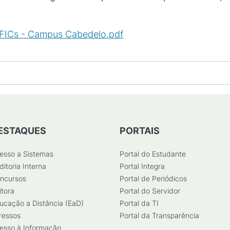
- FICs - Campus Cabedelo.pdf
(
PDF
/
734
KB
)
ESTAQUES
PORTAIS
esso a Sistemas
Portal do Estudante
ditoria Interna
Portal Integra
ncursos
Portal de Periódicos
itora
Portal do Servidor
ucação a Distância (EaD)
Portal da TI
ressos
Portal da Transparência
esso à Informação