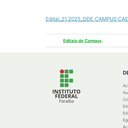
Edital_21.2025_DDE CAMPUS CAED
Tags :
.
Editais do Campus
D
Ac
Au
Co
Ed
Ed
Eg
Ac