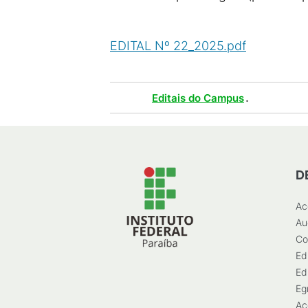
EDITAL Nº 22_2025.pdf
(
PDF
/
953
Tags :
.
Editais do Campus
D
Ac
Au
Co
Ed
Ed
Eg
Ac