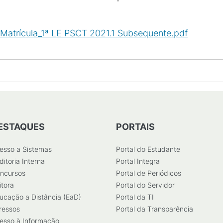
 Matrícula_1ª LE PSCT 2021.1 Subsequente.pdf
(
PDF
/
2
ESTAQUES
PORTAIS
esso a Sistemas
Portal do Estudante
ditoria Interna
Portal Integra
ncursos
Portal de Periódicos
itora
Portal do Servidor
ucação a Distância (EaD)
Portal da TI
ressos
Portal da Transparência
esso à Informação