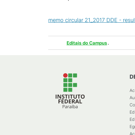
memo circular 21_2017 DDE - resul
Tags :
.
Editais do Campus
D
Ac
Au
Co
Ed
Ed
Eg
Ac