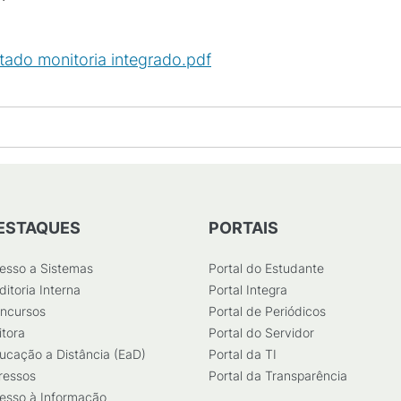
tado monitoria integrado.pdf
(
PDF
/
236
KB
)
ESTAQUES
PORTAIS
esso a Sistemas
Portal do Estudante
ditoria Interna
Portal Integra
ncursos
Portal de Periódicos
itora
Portal do Servidor
ucação a Distância (EaD)
Portal da TI
ressos
Portal da Transparência
esso à Informação