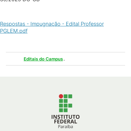
Respostas - Impugnação - Edital Professor
PGLEM.pdf
(
PDF
/
183
KB
)
Tags :
.
Editais do Campus