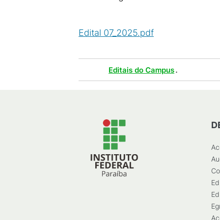
Edital 07_2025.pdf
(
PDF
/
132
KB
)
Tags :
.
Editais do Campus
D
Ac
Au
Co
Ed
Ed
Eg
Ac