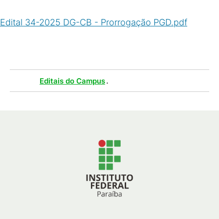
Edital 34-2025 DG-CB - Prorrogação PGD.pdf
(
PDF
/
329
KB
)
Tags :
.
Editais do Campus