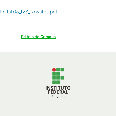
Edital 08_IVS_Novatos.pdf
(
PDF
/
841
KB
)
Tags :
.
Editais do Campus