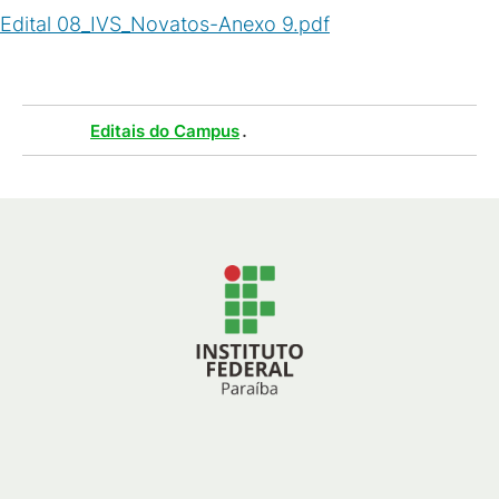
Edital 08_IVS_Novatos-Anexo 9.pdf
(
PDF
/
218
KB
)
Tags :
.
Editais do Campus