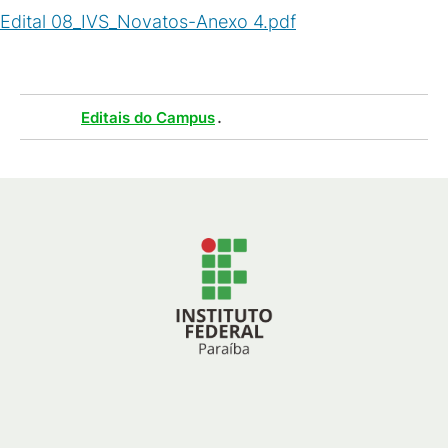
Edital 08_IVS_Novatos-Anexo 4.pdf
(
PDF
/
217
KB
)
Tags :
.
Editais do Campus