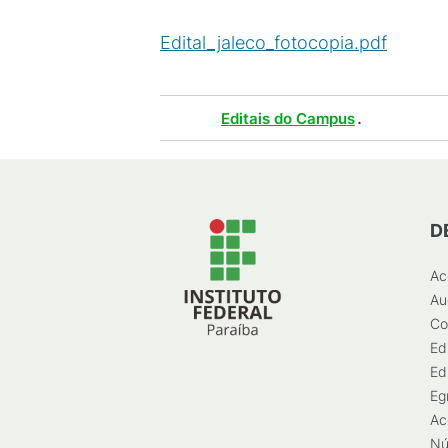
Edital_jaleco_fotocopia.pdf
(
PDF
/
Tags :
.
Editais do Campus
D
Ac
Au
Co
Ed
Ed
Eg
Ac
Nú