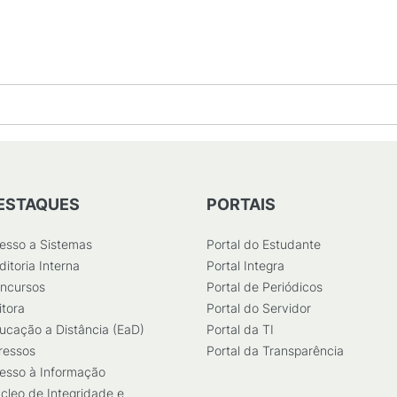
131
KB
)
ESTAQUES
PORTAIS
esso a Sistemas
Portal do Estudante
ditoria Interna
Portal Integra
ncursos
Portal de Periódicos
itora
Portal do Servidor
ucação a Distância (EaD)
Portal da TI
ressos
Portal da Transparência
esso à Informação
cleo de Integridade e