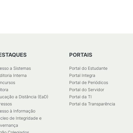
(
PDF
/
87
KB
)
ESTAQUES
PORTAIS
esso a Sistemas
Portal do Estudante
ditoria Interna
Portal Integra
ncursos
Portal de Periódicos
itora
Portal do Servidor
ucação a Distância (EaD)
Portal da TI
ressos
Portal da Transparência
esso à Informação
cleo de Integridade e
vernança
gão Colegiados