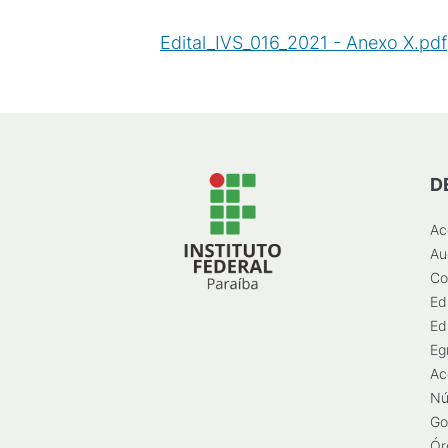
Edital_IVS_016_2021 - Anexo X.pdf
D
Ac
Au
Co
Ed
Ed
Eg
Ac
Nú
Go
Ór