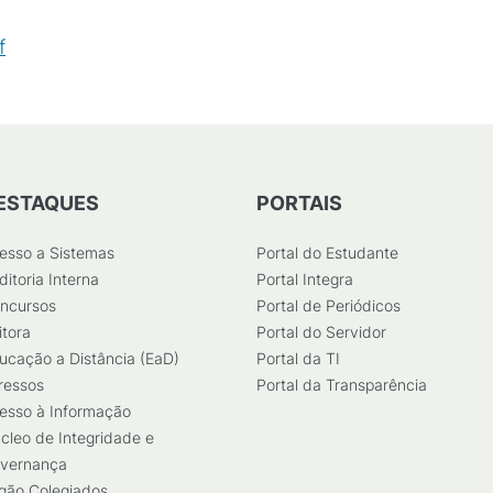
f
(
PDF
/
74
KB
)
ESTAQUES
PORTAIS
esso a Sistemas
Portal do Estudante
ditoria Interna
Portal Integra
ncursos
Portal de Periódicos
itora
Portal do Servidor
ucação a Distância (EaD)
Portal da TI
ressos
Portal da Transparência
esso à Informação
cleo de Integridade e
vernança
gão Colegiados