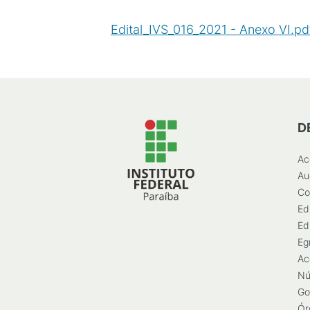
Edital_IVS_016_2021 - Anexo VI.pd
D
Ac
Au
Co
Ed
Ed
Eg
Ac
Nú
Go
Ór