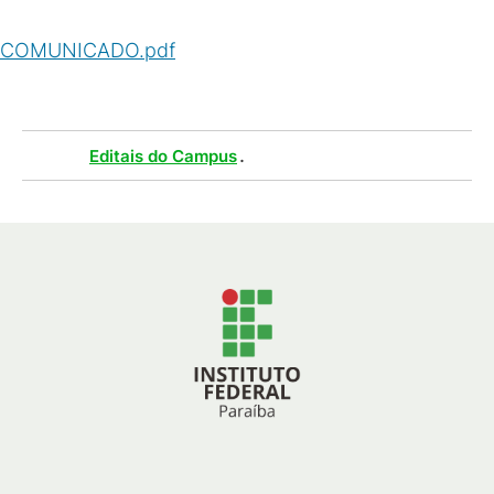
COMUNICADO.pdf
(
PDF
/
36
KB
)
Tags :
.
Editais do Campus