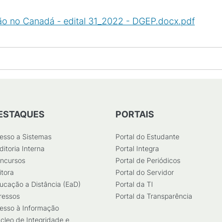
rsão no Canadá - edital 31_2022 - DGEP.docx.pdf
(
PDF
/
ESTAQUES
PORTAIS
esso a Sistemas
Portal do Estudante
ditoria Interna
Portal Integra
ncursos
Portal de Periódicos
itora
Portal do Servidor
ucação a Distância (EaD)
Portal da TI
ressos
Portal da Transparência
esso à Informação
cleo de Integridade e