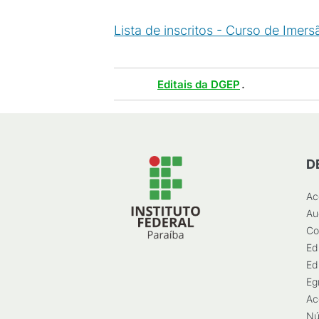
Lista de inscritos - Curso de Ime
Tags :
.
Editais da DGEP
D
Ac
Au
Co
Ed
Ed
Eg
Ac
Nú