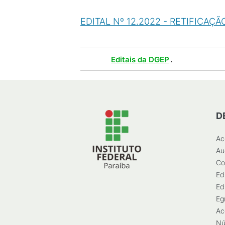
EDITAL Nº 12.2022 - RETIFICAÇÃ
Tags :
.
Editais da DGEP
D
Ac
Au
Co
Ed
Ed
Eg
Ac
Nú