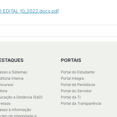
O EDITAL 10_2022.docx.pdf
(
PDF
/
111
KB
)
ESTAQUES
PORTAIS
esso a Sistemas
Portal do Estudante
ditoria Interna
Portal Integra
ncursos
Portal de Periódicos
itora
Portal do Servidor
ucação a Distância (EaD)
Portal da TI
ressos
Portal da Transparência
esso à Informação
cleo de Integridade e