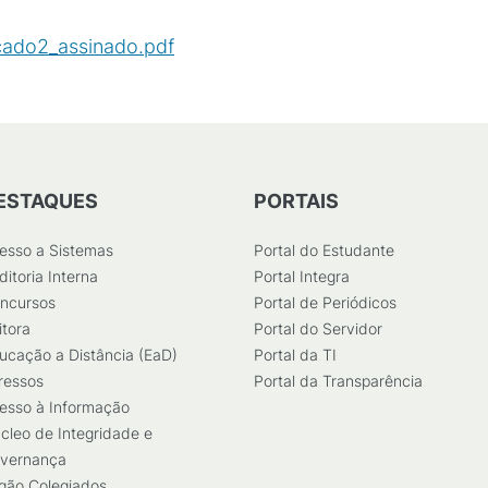
icado2_assinado.pdf
(
PDF
/
286
KB
)
ESTAQUES
PORTAIS
esso a Sistemas
Portal do Estudante
ditoria Interna
Portal Integra
ncursos
Portal de Periódicos
itora
Portal do Servidor
ucação a Distância (EaD)
Portal da TI
ressos
Portal da Transparência
esso à Informação
cleo de Integridade e
vernança
gão Colegiados