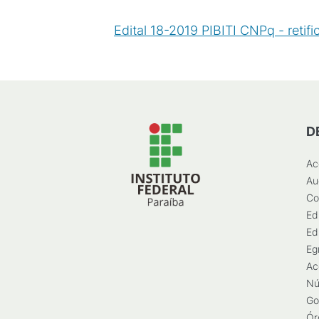
Edital 18-2019 PIBITI CNPq - retif
D
Ac
Au
Co
Ed
Ed
Eg
Ac
Nú
Go
Ór