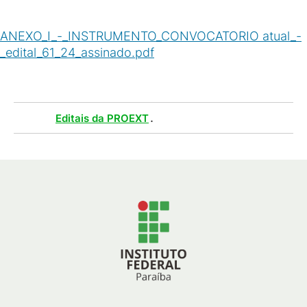
ANEXO_I_-_INSTRUMENTO_CONVOCATORIO atual_-
_edital_61_24_assinado.pdf
(
PDF
/
234
KB
)
Tags :
.
Editais da PROEXT