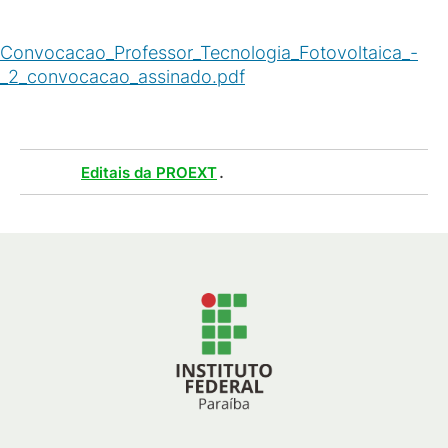
Convocacao_Professor_Tecnologia_Fotovoltaica_-
_2_convocacao_assinado.pdf
(
PDF
/
232
KB
)
Tags :
.
Editais da PROEXT