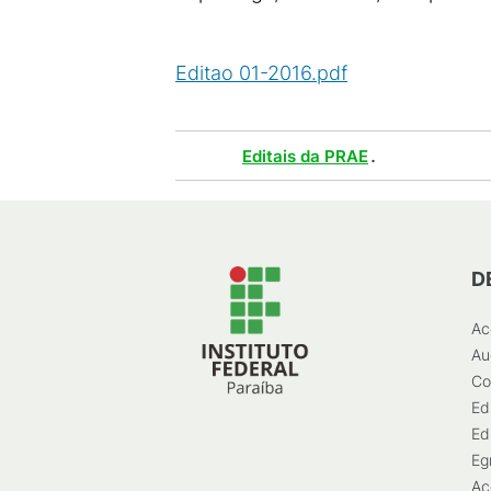
Editao 01-2016.pdf
(
PDF
/
477
KB
)
Tags :
.
Editais da PRAE
D
Ac
Au
Co
Ed
Ed
Eg
Ac